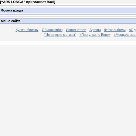
[
“ARS LONGA” приглашает Вас!
]
Форма входа
Меню сайта
Купить билеты
Об ансамбле
Исполнители
Афиша
Фотоальбомы
«Од
"Испанские мотивы"
«Прогулки по Вене»
«Мерцала звез