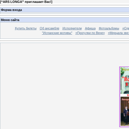
[
“ARS LONGA” приглашает Вас!
]
Форма входа
Меню сайта
Купить билеты
Об ансамбле
Исполнители
Афиша
Фотоальбомы
«Од
"Испанские мотивы"
«Прогулки по Вене»
«Мерцала звез