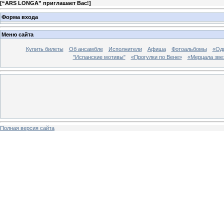
[
“ARS LONGA” приглашает Вас!
]
Форма входа
Меню сайта
Купить билеты
Об ансамбле
Исполнители
Афиша
Фотоальбомы
«Од
"Испанские мотивы"
«Прогулки по Вене»
«Мерцала звез
Полная версия сайта